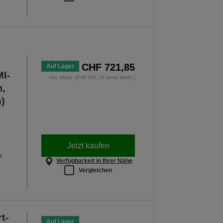
CHF 721,85
Auf Lager
I-
inkl. MwSt. (CHF 667,76 ohne MwSt.)
n,
m)
Jetzt kaufen
n
Verfügbarkeit in Ihrer Nähe
Vergleichen
t-
Auf Lager