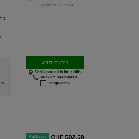
Originalpreis
CHF 606,07
mit
n
Jetzt kaufen
Verfügbarkeit in Ihrer Nähe
m
Rückruf vereinbaren
Vergleichen
pro
CHF 502,69
Auf Lager