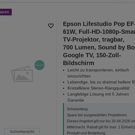
30.08.202
paren
ALLE ANGEB
Epson Lifestudio Pop EF
61W, Full-HD-1080p-Smar
TV-Projektor, tragbar,
700 Lumen, Sound by Bo
Google TV, 150-Zoll-
Bildschirm
Leicht zu transportieren, einfach
einzurichten
Lebendige, bis zu dreimal hellere Bi
Kristallklare Stereo-Klangqualität
Langlebige Lösung mit 5 Jahren
Garantie
Schulanfang
Spare bei ausgewählten Projektoren.
Dieses Angebot gilt nur bis 30.08.2026 u
Mitternacht. Rabatt gilt für max. 1 Einheit 
Schnellansicht
Produkt und Bestellung.