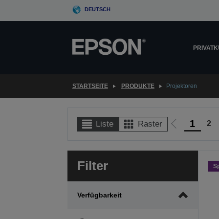
Skip
DEUTSCH
to
main
content
PRIVAT
STARTSEITE
PRODUKTE
Projektoren
1
2
Liste
Raster
Zur
vorherigen
Seite
Filter
S
Verfügbarkeit