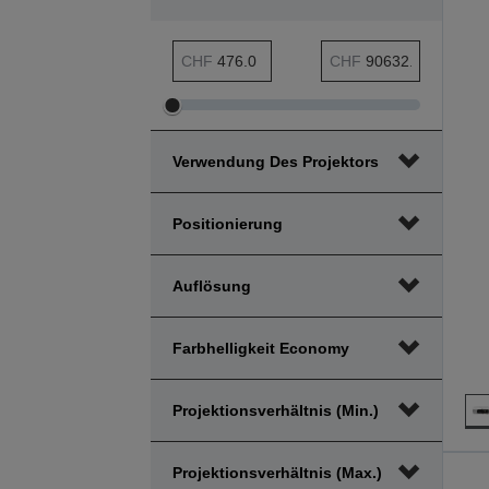
Preis min. Bereich
Preis max. Bereich
CHF
CHF
Preis
Preis
min.
max.
Verwendung Des Projektors
Bereich
Bereich
anpassen
anpassen
Positionierung
Auflösung
Farbhelligkeit Economy
Projektionsverhältnis (min.)
Projektionsverhältnis (max.)