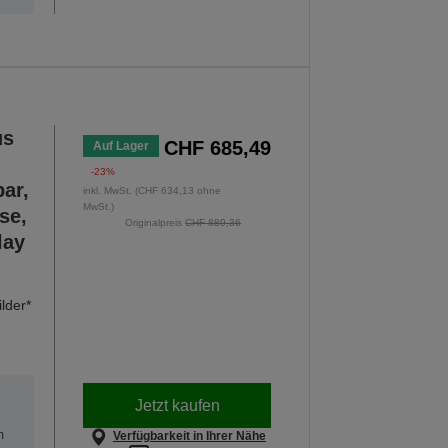
us
CHF 685,49
Auf Lager
-23%
ar,
inkl. MwSt. (CHF 634,13 ohne
MwSt.)
se,
Originalpreis
CHF 889,36
lay
lder*
Jetzt kaufen
m
Verfügbarkeit in Ihrer Nähe