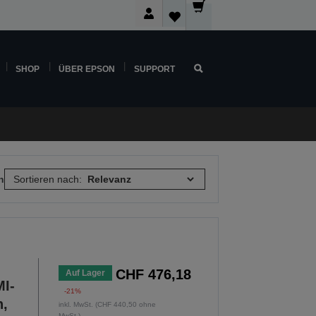
SHOP
ÜBER EPSON
SUPPORT
n
Sortieren nach:
CHF 476,18
Auf Lager
I-
-21%
n,
inkl. MwSt. (CHF 440,50 ohne
MwSt.)