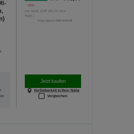
I-
-26%
n,
inkl. MwSt. (CHF 465,02 ohne
MwSt.)
m)
Originalpreis
CHF 679,78
n
Jetzt kaufen
m
Verfügbarkeit in Ihrer Nähe
Vergleichen
pro
ulanfang
ektoren. Dieses Angebot gilt nur bis