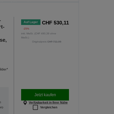
6 um Mitternacht.
OTE ENTDECKEN
-
CHF 530,11
Auf Lager
t-
-25%
inkl. MwSt. (CHF 490,39 ohne
MwSt.)
se,
Originalpreis
CHF 711,06
lder*
Jetzt kaufen
m
Verfügbarkeit in Ihrer Nähe
Vergleichen
pro