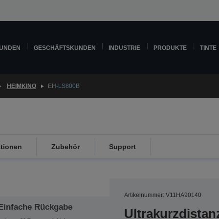
KUNDEN
GESCHÄFTSKUNDEN
INDUSTRIE
PRODUKTE
TINTE
HEIMKINO
EH-LS800B
ationen
Zubehör
Support
Artikelnummer: V11HA90140
Einfache Rückgabe
Ultrakurzdistan