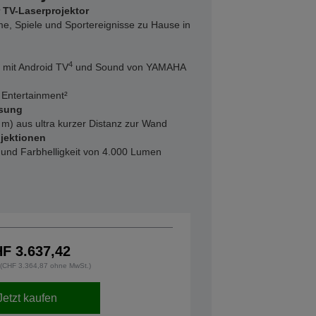
r TV-Laserprojektor
lme, Spiele und Sportereignisse zu Hause in
4
e mit Android TV
und Sound von YAMAHA
 Entertainment²
ösung
1 m) aus ultra kurzer Distanz zur Wand
ojektionen
und Farbhelligkeit von 4.000 Lumen
F 3.637,42
. (CHF 3.364,87 ohne MwSt.)
Jetzt kaufen