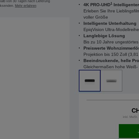
halb von 30 Tagen nach Lieferung
1
4K PRO-UHD
Intelligente
ksenden.
Mehr erfahren
Erleben Sie Ihre Lieblingsfi
voller Größe
Intelligente Unterhaltung
EpiqVision Ultra-Modellreih
Langlebige Lösung
Bis zu 10 Jahre ungestörtes
Preiswerte Wohnzimmerl
Projektion bis 150 Zoll (3,8
Beeindruckende, helle Pr
Gleichermaßen hohe Weiß- 
CH
inkl. MwSt