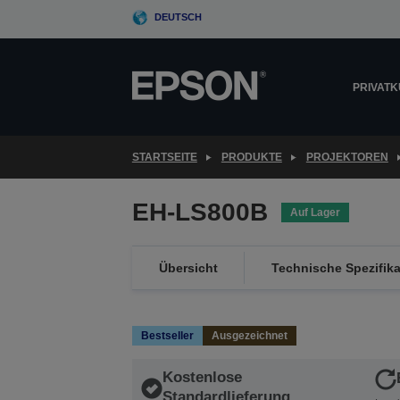
Skip
DEUTSCH
to
main
content
PRIVAT
STARTSEITE
PRODUKTE
PROJEKTOREN
EH-LS800B
Auf Lager
Übersicht
Technische Spezifik
Bestseller
Ausgezeichnet
Kostenlose
Standardlieferung