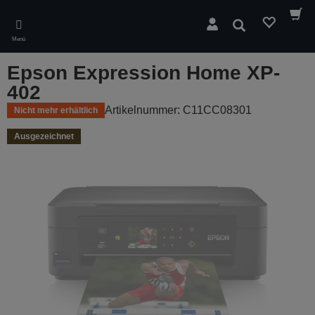
Skip
to
Suchen
main
Menü
content
Epson Expression Home XP-
402
Artikelnummer: C11CC08301
Nicht mehr erhältlich
Ausgezeichnet