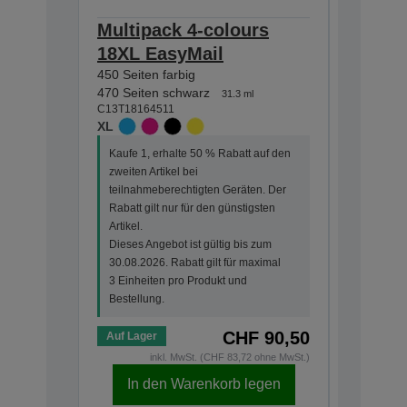
Multipack 4-colours
Multip
18XL EasyMail
EasyMa
450 Seiten farbig
175 Seite
470 Seiten schwarz
180 Seiten
31.3 ml
C13T18164511
C13T18064
XL
STANDA
Kaufe 1, erhalte 50 % Rabatt auf den
Kaufe 1, 
zweiten Artikel bei
zweiten Ar
teilnahmeberechtigten Geräten. Der
teilnahme
Rabatt gilt nur für den günstigsten
Rabatt gi
Artikel.
Artikel.
Dieses Angebot ist gültig bis zum
Dieses An
30.08.2026. Rabatt gilt für maximal
30.08.202
3 Einheiten pro Produkt und
3 Einheit
Bestellung.
Bestellun
CHF 90,50
Auf Lager
Auf Lage
inkl. MwSt. (CHF 83,72 ohne MwSt.)
i
In den Warenkorb legen
In d