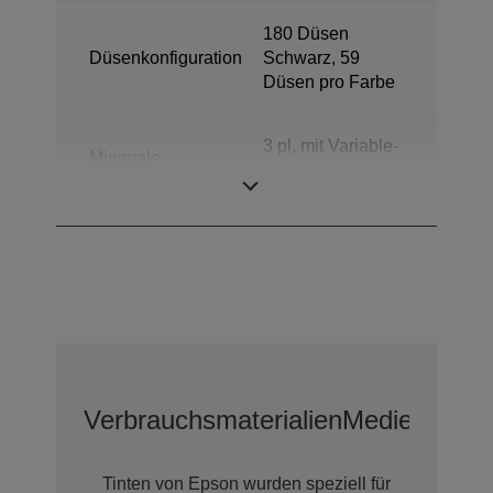
180 Düsen
Düsenkonfiguration
Schwarz, 59
Düsen pro Farbe
3 pl, mit Variable-
Minimale
sized Droplet-
Tröpfchengröße
Technologie
Verbrauchsmaterialien
Medien
Tinten von Epson wurden speziell für