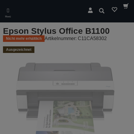
Skip
to
Suchen
main
Menü
content
Epson Stylus Office B1100
Artikelnummer: C11CA58302
Nicht mehr erhältlich
Ausgezeichnet