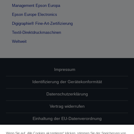
Management Epson Europa
Epson Europe Electronics
Digigraphie® Fine-Art-Zertifizierung
Textil-Direktdruckmaschinen
Weltweit
Impressum
Identifizierung der Gerätekonformität
Datenschutzerklärung
Vertrag widerrufen
Einhaltung der EU-Datenverordnung
Fragen zum Datenschutz
Wenn Sie auf „Alle Cookies akzeptieren“ klicken, stimmen Sie der Speicherung von