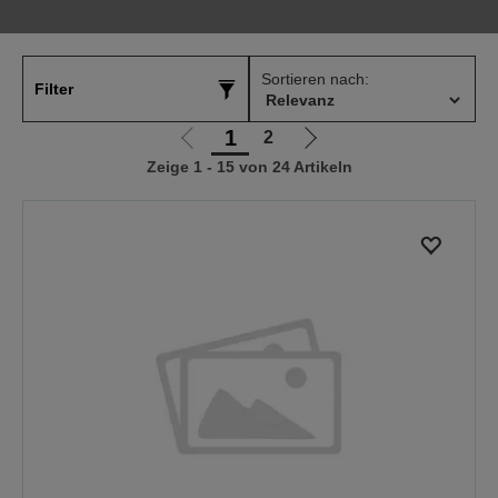
Sortieren nach:
Filter
1
2
Zur
Zur
Zeige 1 - 15 von 24 Artikeln
vorherigen
nächsten
Seite
Seite