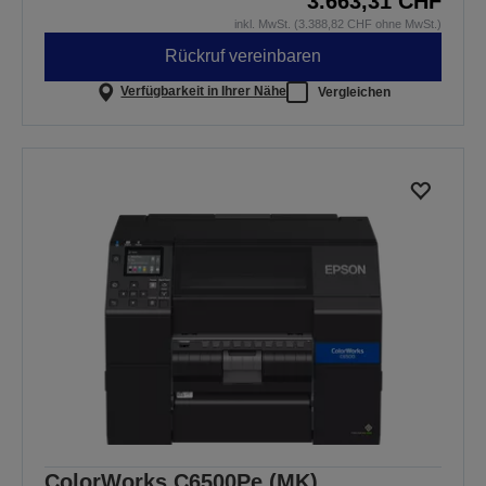
3.663,31 CHF
inkl. MwSt. (3.388,82 CHF ohne MwSt.)
Rückruf vereinbaren
Verfügbarkeit in Ihrer Nähe
Vergleichen
ColorWorks C6500Pe (MK)