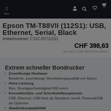
Skip
to
Suchen
main
Menü
content
Epson TM-T88VII (112S1): USB,
Ethernet, Serial, Black
Artikelnummer: C31CJ57112S1
CHF 398,63
inkl. MwSt. (CHF 368,76 ohne MwSt.)
Extrem schneller Bondrucker
Zuverlässige Hardware
Bewährte, zuverlässige Verarbeitungsqualität von Epson
Hohe Leistung
Max. Druckgeschwindigkeit 500 mm/s
Konnektivitäts- und Schnittstellenoptionen
USB, Ethernet, USB Host als Standard; seriell, PoweredUSB
als Optionen
Abwärtskompatibilität