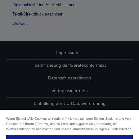
Digigraphie® Fine-Art-Zertifizierung
Textil-Direktdruckmaschinen
Weltweit
Impressum
Identifizierung der Gerätekonformität
Datenschutzerklärung
Vertrag widerrufen
Einhaltung der EU-Datenverordnung
Fragen zum Datenschutz
Wenn Sie auf „Alle Cookies akzeptieren“ klicken, stimmen Sie der Speicherung von
Cookies auf Ihrem Gerät zu, um die Websitenavigation zu verbessern, die
Informationen zu Cookies
Websitenutzung zu analysieren und unsere Marketingbemühungen zu unterstützen.