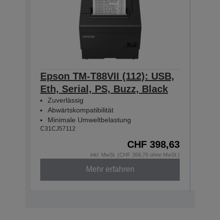
Epson TM-T88VII (112): USB,
Eps
Eth, Serial, PS, Buzz, Black
Eth
Zuverlässig
Zuv
Abwärtskompatibilität
Abw
Minimale Umweltbelastung
Min
C31CJ57112
C31CJ
CHF 398,63
inkl. MwSt. (CHF 368,76 ohne MwSt.)
Mehr erfahren