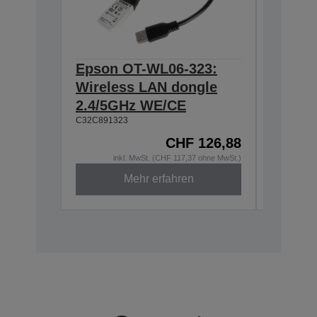
Epson OT-WL06-323:
Epson 
Wireless LAN dongle
Interf
C32C8241
2.4/5GHz WE/CE
C32C891323
CHF 126,88
inkl. MwSt. (CHF 117,37 ohne MwSt.)
i
Mehr erfahren