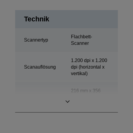
Technik
Flachbett-
Scannertyp
Scanner
1.200 dpi x 1.200
Scanauflösung
dpi (horizontal x
vertikal)
216 mm x 356
Scanbereich
mm (horizontal x
vertikal)