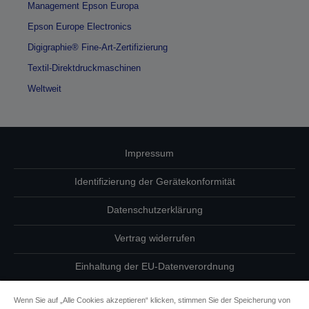
Management Epson Europa
Epson Europe Electronics
Digigraphie® Fine-Art-Zertifizierung
Textil-Direktdruckmaschinen
Weltweit
Impressum
Identifizierung der Gerätekonformität
Datenschutzerklärung
Vertrag widerrufen
Einhaltung der EU-Datenverordnung
Fragen zum Datenschutz
Wenn Sie auf „Alle Cookies akzeptieren“ klicken, stimmen Sie der Speicherung von