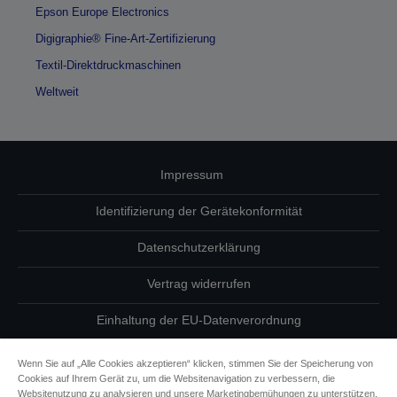
Epson Europe Electronics
Digigraphie® Fine-Art-Zertifizierung
Textil-Direktdruckmaschinen
Weltweit
Impressum
Identifizierung der Gerätekonformität
Datenschutzerklärung
Vertrag widerrufen
Einhaltung der EU-Datenverordnung
Fragen zum Datenschutz
Wenn Sie auf „Alle Cookies akzeptieren“ klicken, stimmen Sie der Speicherung von
Cookies auf Ihrem Gerät zu, um die Websitenavigation zu verbessern, die
Informationen zu Cookies
Websitenutzung zu analysieren und unsere Marketingbemühungen zu unterstützen.