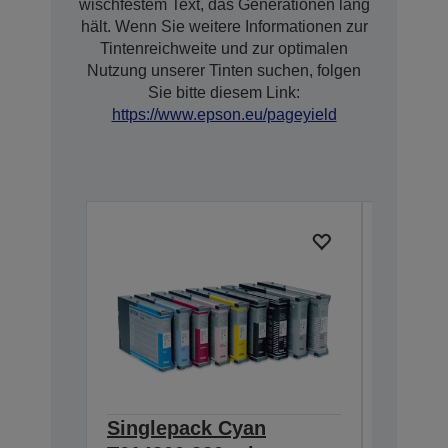
wischfestem Text, das Generationen lang
hält. Wenn Sie weitere Informationen zur
Tintenreichweite und zur optimalen
Nutzung unserer Tinten suchen, folgen
Sie bitte diesem Link:
https://www.epson.eu/pageyield
Singlepack Cyan
Single