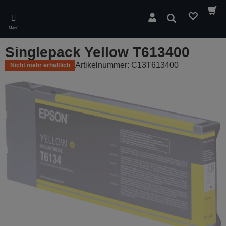
Skip
to
Suchen
main
Menü
content
Singlepack Yellow T613400
Artikelnummer: C13T613400
Nicht mehr erhältlich