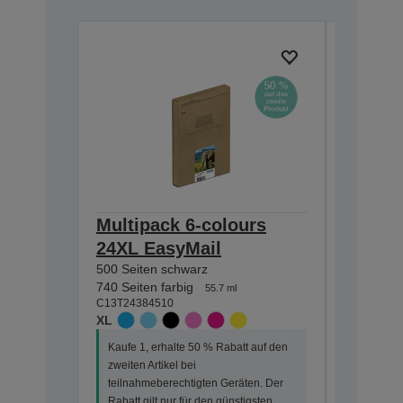
Multipack 6-colours
Multip
24XL EasyMail
EasyMa
500 Seiten schwarz
240 Seite
740 Seiten farbig
360 Seiten
55.7 ml
C13T24384510
C13T24284
XL
STANDA
Kaufe 1, erhalte 50 % Rabatt auf den
Kaufe 1, 
zweiten Artikel bei
zweiten Ar
teilnahmeberechtigten Geräten. Der
teilnahme
Rabatt gilt nur für den günstigsten
Rabatt gi