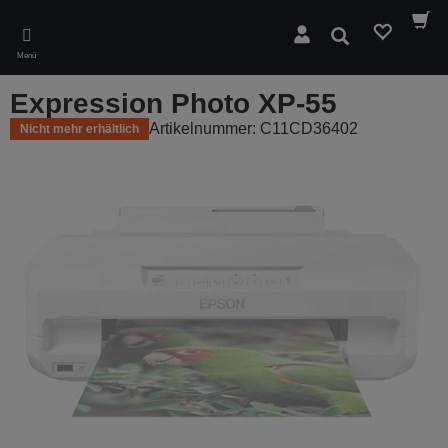
Skip
to
Suchen
main
Menü
content
Expression Photo XP-55
Artikelnummer: C11CD36402
Nicht mehr erhältlich