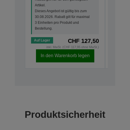
Artikel.
Artikel.
Dieses Angebot ist gültig bis zum
Dieses An
30.08.2026. Rabatt gilt für maximal
30.08.202
3 Einheiten pro Produkt und
3 Einheit
Bestellung.
Bestellun
CHF 127,50
Auf Lager
Auf Lage
inkl. MwSt. (CHF 117,95 ohne MwSt.)
i
In den Warenkorb legen
In d
Produktsicherheit