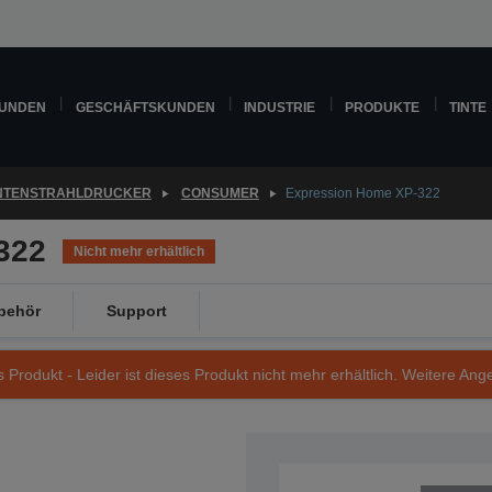
KUNDEN
GESCHÄFTSKUNDEN
INDUSTRIE
PRODUKTE
TINTE
INTENSTRAHLDRUCKER
CONSUMER
Expression Home XP-322
322
Nicht mehr erhältlich
behör
Support
s Produkt - Leider ist dieses Produkt nicht mehr erhältlich. Weitere Ang
Artikelnummer: C11CD90403