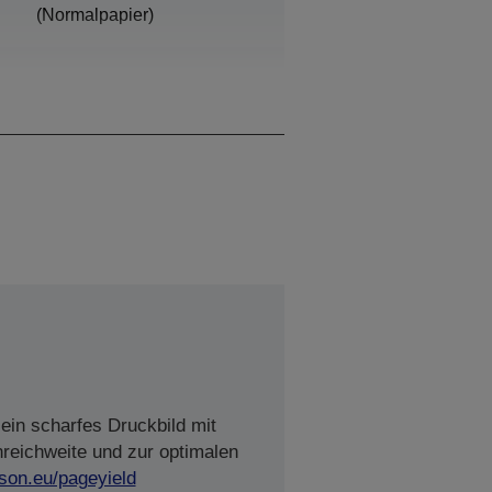
(Normalpapier)
Schwarz, Cyan, Gelb,
Magenta
ein scharfes Druckbild mit
nreichweite und zur optimalen
son.eu/pageyield