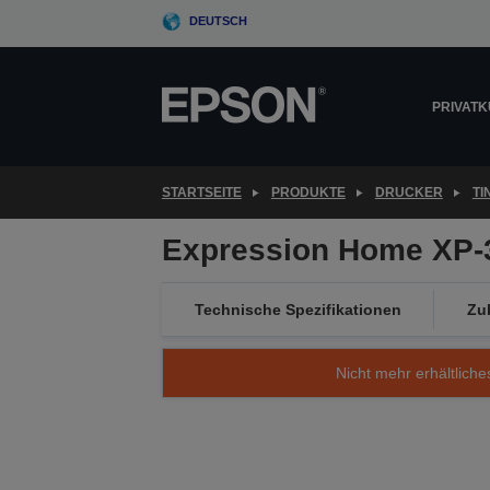
Skip
DEUTSCH
to
main
content
PRIVAT
STARTSEITE
PRODUKTE
DRUCKER
T
Expression Home XP-
Technische Spezifikationen
Zu
Nicht mehr erhältliche