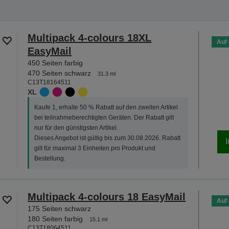
Multipack 4-colours 18XL
Auf
EasyMail
450 Seiten farbig
470 Seiten schwarz
31.3 ml
C13T18164511
XL
Kaufe 1, erhalte 50 % Rabatt auf den zweiten Artikel
bei teilnahmeberechtigten Geräten. Der Rabatt gilt
nur für den günstigsten Artikel.
Dieses Angebot ist gültig bis zum 30.08.2026. Rabatt
gilt für maximal 3 Einheiten pro Produkt und
Bestellung.
Multipack 4-colours 18 EasyMail
Auf
175 Seiten schwarz
180 Seiten farbig
15.1 ml
C13T18064511