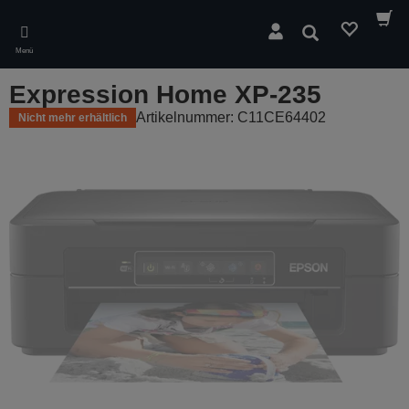
Skip
to
Suchen
main
Menü
content
Expression Home XP-235
Artikelnummer: C11CE64402
Nicht mehr erhältlich