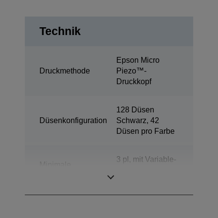
Technik
Epson Micro
Druckmethode
Piezo™-
Druckkopf
128 Düsen
Düsenkonfiguration
Schwarz, 42
Düsen pro Farbe
3 pl, mit Variable-
Minimale
sized Droplet-
Tröpfchengröße
Technologie