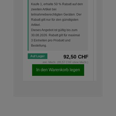
Kaufe 1, erhalte 50 % Rabatt auf den
Kaufe 1, 
zweiten Artikel bei
zweiten Ar
teilnahmeberechtigten Geräten. Der
teilnahme
Rabatt gilt nur für den günstigsten
Rabatt gi
Artikel.
Artikel.
Dieses Angebot ist gültig bis zum
Dieses An
30.08.2026. Rabatt gilt für maximal
30.08.202
3 Einheiten pro Produkt und
3 Einheit
Bestellung.
Bestellun
92,50 CHF
Auf Lager
Auf Lage
inkl. MwSt. (85,57 CHF ohne MwSt.)
i
In den Warenkorb legen
In d