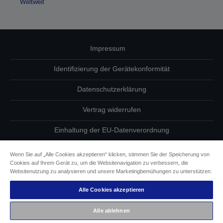
Weltweit
Impressum
Identifizierung der Gerätekonformität
Datenschutzerklärung
Vertrag widerrufen
Einhaltung der EU-Datenverordnung
Fragen zum Datenschutz
Wenn Sie auf „Alle Cookies akzeptieren“ klicken, stimmen Sie der Speicherung von
Cookies auf Ihrem Gerät zu, um die Websitenavigation zu verbessern, die
Informationen zu Cookies
Websitenutzung zu analysieren und unsere Marketingbemühungen zu unterstützen.
Alle Cookies akzeptieren
Epson Engagement für Barrierefreiheit
Alle ablehnen
Copyright © 2026 Seiko Epson