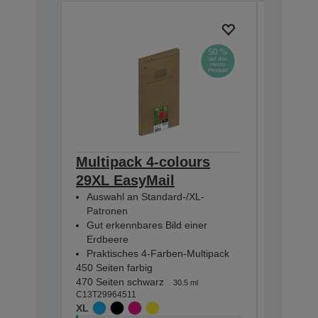
Multipack 4-colours
Multip
29XL EasyMail
EasyMa
Auswahl an Standard-/XL-
Auswahl
Patronen
Patron
Gut erkennbares Bild einer
Gut erk
Erdbeere
Erdbee
Praktisches 4-Farben-Multipack
Praktis
450 Seiten farbig
175 Seite
470 Seiten schwarz
180 Seiten
30.5 ml
C13T29964511
C13T29864
XL
STANDA