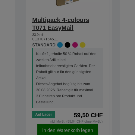
Multipack 4-colours
Single
T071 EasyMail
DURABr
23.9 ml
7.4 ml
C13T07154511
C13T07114
STANDARD
STANDA
Kaufe 1, erhalte 50 % Rabatt auf den
Kaufe 1, 
zweiten Artikel bei
zweiten Ar
teilnahmeberechtigten Geräten. Der
teilnahme
Rabatt gilt nur für den günstigsten
Rabatt gi
Artikel.
Artikel.
Dieses Angebot ist gültig bis zum
Dieses An
30.08.2026. Rabatt gilt für maximal
30.08.202
3 Einheiten pro Produkt und
3 Einheit
Bestellung.
Bestellun
59,50 CHF
Auf Lager
Auf Lage
inkl. MwSt. (55,04 CHF ohne MwSt.)
i
In den Warenkorb legen
In d