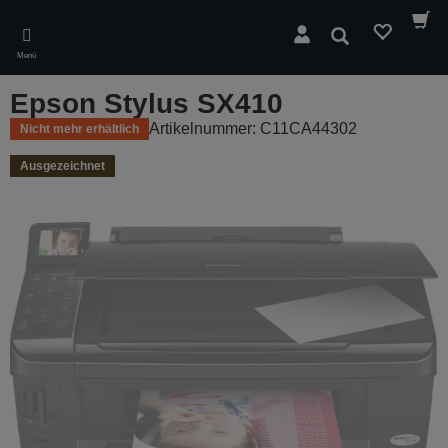
Skip
to
Suchen
main
Menü
content
Epson Stylus SX410
Artikelnummer: C11CA44302
Nicht mehr erhältlich
Ausgezeichnet