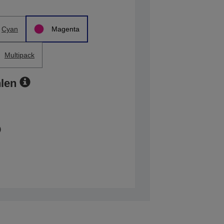
Cyan
Magenta
Multipack
len