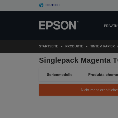
Skip
DEUTSCH
to
main
content
PRIVAT
STARTSEITE
PRODUKTE
TINTE & PAPIER
Singlepack Magenta T
Serienmodelle
Produktsicherhe
Nicht mehr erhältliche