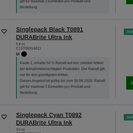
gilt für maximal 3 Einheiten pro Produkt und
Bestellung.
Singlepack Black T0891
Auf
DURABrite Ultra Ink
5.8 ml
C13T08914011
M
Kaufe 1, erhalte 50 % Rabatt auf den zweiten Artikel
bei teilnahmeberechtigten Produkten. Der Rabatt gilt
nur für den günstigsten Artikel.
Dieses Angebot ist gültig bis zum 30.08.2026. Rabatt
gilt für maximal 3 Einheiten pro Produkt und
Bestellung.
Singlepack Cyan T0892
Auf
DURABrite Ultra Ink
3.5 ml