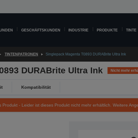
KUNDEN
GESCHÄFTSKUNDEN
INDUSTRIE
PRODUKTE
TINTE
TINTENPATRONEN
Singlepack Magenta T0893 DURABrite Ultra Ink
0893 DURABrite Ultra Ink
Nicht mehr erhä
it
Kompatibilität
s Produkt - Leider ist dieses Produkt nicht mehr erhältlich. Weitere Ang
Artikelnummer: C13T08934010