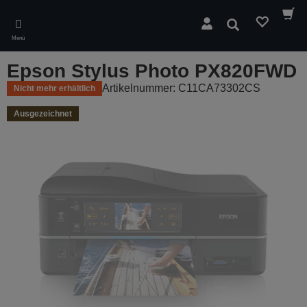
Skip
to
Suchen
main
Menü
content
Epson Stylus Photo PX820FWD
Artikelnummer: C11CA73302CS
Nicht mehr erhältlich
Ausgezeichnet