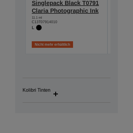
Singlepack Black T0791
Single
Claria Photographic Ink
Claria
11.1 ml
11.1 ml
C13T07914010
C13T07924
L
L
Nicht mehr erhältlich
Nicht meh
Kolibri Tinten