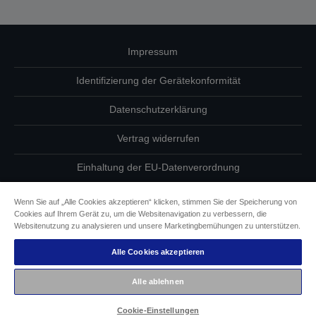
Impressum
Identifizierung der Gerätekonformität
Datenschutzerklärung
Vertrag widerrufen
Einhaltung der EU-Datenverordnung
Fragen zum Datenschutz
Wenn Sie auf „Alle Cookies akzeptieren“ klicken, stimmen Sie der Speicherung von
Cookies auf Ihrem Gerät zu, um die Websitenavigation zu verbessern, die
Informationen zu Cookies
Websitenutzung zu analysieren und unsere Marketingbemühungen zu unterstützen.
Alle Cookies akzeptieren
Epson Engagement für Barrierefreiheit
Alle ablehnen
Copyright © 2026 Seiko Epson
Cookie-Einstellungen