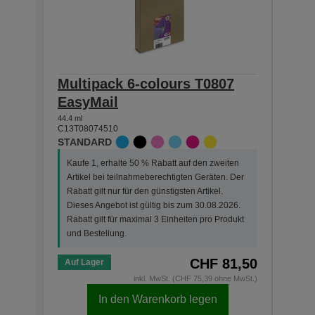
Multipack 6-colours T0807
Sin
EasyMail
Clar
44.4 ml
7.4 ml
C13T08074510
C13T0
STANDARD
STAN
Kaufe 1, erhalte 50 % Rabatt auf den zweiten
Kauf
Artikel bei teilnahmeberechtigten Geräten. Der
Arti
Rabatt gilt nur für den günstigsten Artikel.
Der R
Dieses Angebot ist gültig bis zum 30.08.2026.
Dies
Rabatt gilt für maximal 3 Einheiten pro Produkt
Rabat
und Bestellung.
und 
CHF 81,50
Auf Lager
Auf 
inkl. MwSt. (CHF 75,39 ohne MwSt.)
In den Warenkorb legen