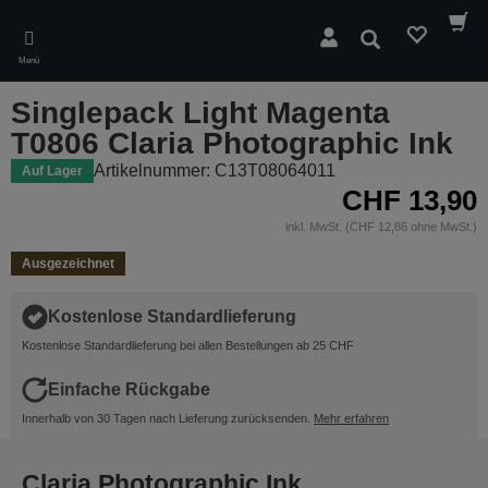
Skip
to
Suchen
main
Menü
content
Singlepack Light Magenta
T0806 Claria Photographic Ink
Artikelnummer: C13T08064011
Auf Lager
CHF 13,90
inkl. MwSt. (CHF 12,86 ohne MwSt.)
Ausgezeichnet
Kostenlose Standardlieferung
Kostenlose Standardlieferung bei allen Bestellungen ab 25 CHF
Einfache Rückgabe
Innerhalb von 30 Tagen nach Lieferung zurücksenden.
Mehr erfahren
Claria Photographic Ink