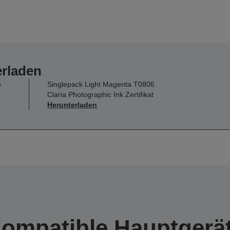
erladen
6
Singlepack Light Magenta T0806
Claria Photographic Ink Zertifikat
Herunterladen
ompatible Hauptgerä