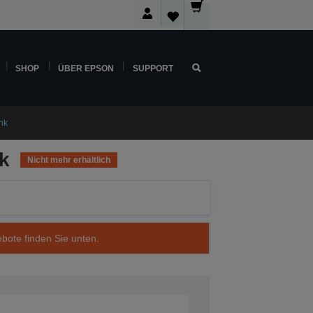
SHOP
ÜBER EPSON
SUPPORT
nk
k
Nicht mehr erhältlich
ebote finden Sie unten.