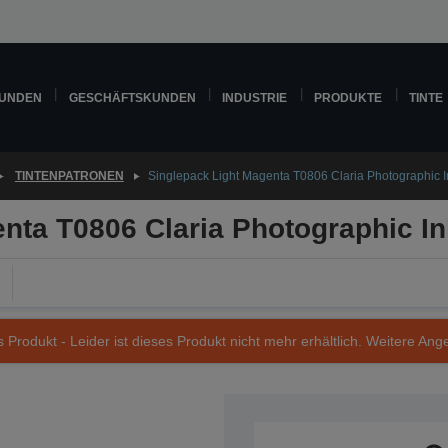
KUNDEN
GESCHÄFTSKUNDEN
INDUSTRIE
PRODUKTE
TINTE
TINTENPATRONEN
Singlepack Light Magenta T0806 Claria Photographic I
nta T0806 Claria Photographic In
s Produkt - Leider ist dieses Produkt nicht mehr erhältlich. Weitere Ang
Artikelnummer: C13T08064010