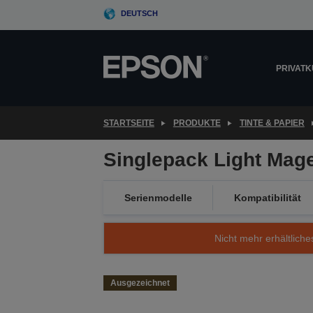
Skip
DEUTSCH
to
main
content
PRIVAT
STARTSEITE
PRODUKTE
TINTE & PAPIER
Singlepack Light Mage
Serienmodelle
Kompatibilität
Nicht mehr erhältliche
Ausgezeichnet