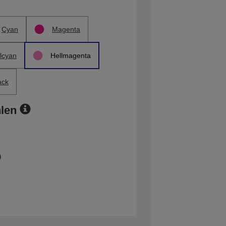
Cyan
Magenta
lcyan
Hellmagenta
ack
len