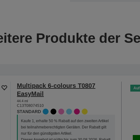
itere Produkte der Se
Multipack 6-colours T0807
Auf
EasyMail
44.4 ml
C13T08074510
STANDARD
Kaufe 1, erhalte 50 % Rabatt auf den zweiten Artikel
bei teilnahmeberechtigten Geräten. Der Rabatt gilt
nur für den günstigsten Artikel.
Dieses Angebot ist gültig bis zum 30.08.2026. Rabatt