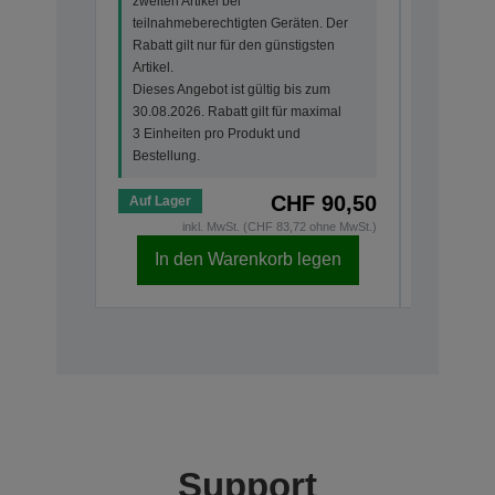
zweiten Artikel bei
zweiten Ar
teilnahmeberechtigten Geräten. Der
teilnahme
Rabatt gilt nur für den günstigsten
Rabatt gi
Artikel.
Artikel.
Dieses Angebot ist gültig bis zum
Dieses An
30.08.2026. Rabatt gilt für maximal
30.08.202
3 Einheiten pro Produkt und
3 Einheit
Bestellung.
Bestellun
CHF 90,50
Auf Lager
Auf Lage
inkl. MwSt. (CHF 83,72 ohne MwSt.)
i
In den Warenkorb legen
In d
Support