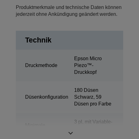
Produktmerkmale und technische Daten können
jederzeit ohne Ankündigung geändert werden.
Technik
Epson Micro
Druckmethode
Piezo™-
Druckkopf
180 Düsen
Düsenkonfiguration
Schwarz, 59
Düsen pro Farbe
3 pl, mit Variable-
Minimale
sized Droplet-
Tröpfchengröße
Technologie