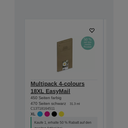
Multipack 4-colours
Multip
18XL EasyMail
EasyMa
450 Seiten farbig
175 Seite
470 Seiten schwarz
180 Seiten
31.3 ml
C13T18164511
C13T18064
XL
STANDA
Kaufe 1, erhalte 50 % Rabatt auf den
Kaufe 1, 