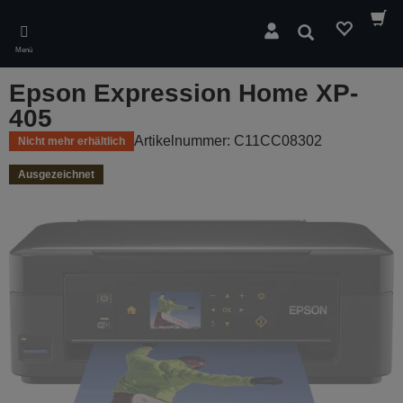
Skip
to
Suchen
main
Menü
content
Epson Expression Home XP-
405
Artikelnummer: C11CC08302
Nicht mehr erhältlich
Ausgezeichnet