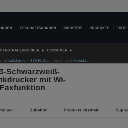
KUNDEN
GESCHÄFTSKUNDEN
INDUSTRIE
PRODUKTE
TINTE
INTENSTRAHLDRUCKER
CONSUMER
tentankdrucker mit Wi-Fi, Scan-, Kopier- und Faxfunktion
3-Schwarzweiß-
nkdrucker mit Wi-
 Faxfunktion
ationen
Zubehör
Produktsicherheit
Suppo