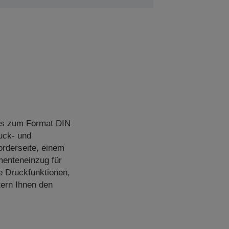
is zum Format DIN
uck- und
orderseite, einem
menteneinzug für
e Druckfunktionen,
tern Ihnen den