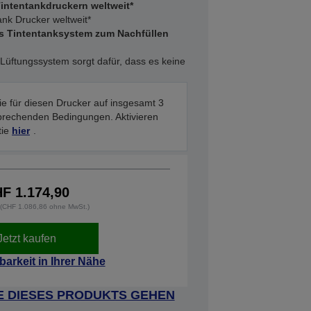
intentankdruckern weltweit*
ank Drucker weltweit*
es Tintentanksystem zum Nachfüllen
üftungssystem sorgt dafür, dass es keine
ie für diesen Drucker auf insgesamt 3
sprechenden Bedingungen. Aktivieren
tie
hier
.
F 1.174,90
. (CHF 1.086,86 ohne MwSt.)
Jetzt kaufen
barkeit in Ihrer Nähe
E DIESES PRODUKTS GEHEN