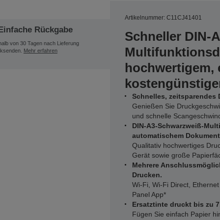
Artikelnummer: C11CJ41401
Einfache Rückgabe
Schneller DIN-A
halb von 30 Tagen nach Lieferung
Multifunktionsd
ksenden.
Mehr erfahren
hochwertigem, 
kostengünstig
Schnelles, zeitsparendes
Genießen Sie Druckgeschwin
und schnelle Scangeschwind
DIN-A3-Schwarzweiß-Multi
automatischem Dokument
Qualitativ hochwertiges Dr
Gerät sowie große Papierfäc
Mehrere Anschlussmöglic
Drucken.
Wi-Fi, Wi-Fi Direct, Ethern
Panel App*
Ersatztinte druckt bis zu 
Fügen Sie einfach Papier h