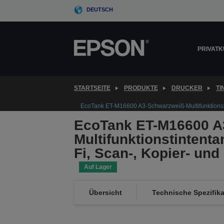
Skip
DEUTSCH
to
main
content
PRIVAT
STARTSEITE
PRODUKTE
DRUCKER
T
EcoTank ET-M16600 A3-Schwarzweiß-Multifunktionstin
EcoTank ET-M16600 A
Multifunktionstintenta
Fi, Scan-, Kopier- und
Auf Lager
Übersicht
Technische Spezifik