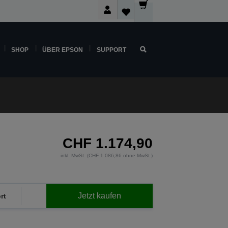
SHOP
ÜBER EPSON
SUPPORT
CHF 1.174,90
inkl. MwSt. (CHF 1.086,86 ohne MwSt.)
Jetzt kaufen
rt