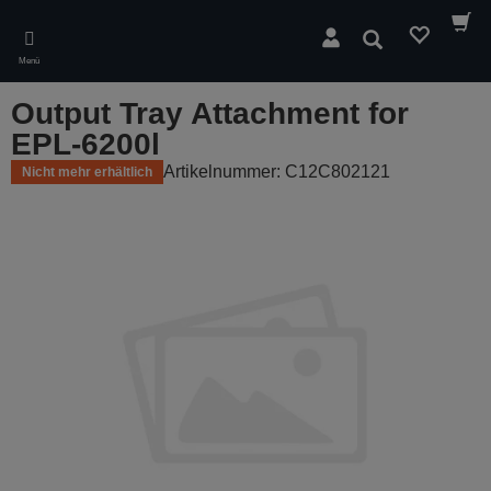
Skip
to
Suchen
main
Menü
content
Output Tray Attachment for
EPL-6200l
Artikelnummer: C12C802121
Nicht mehr erhältlich