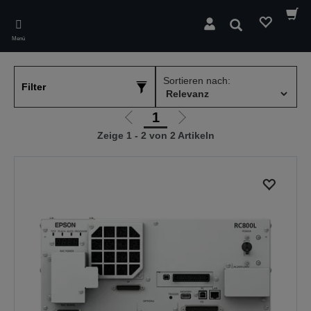
Skip
to
Suchen
main
Menü
content
Sortieren nach:
Filter
1
Zur
Zur
Zeige 1 - 2 von 2 Artikeln
vorherigen
nächsten
Seite
Seite