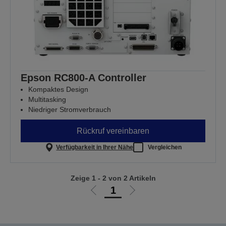
Epson RC800-A Controller
Kompaktes Design
Multitasking
Niedriger Stromverbrauch
Rückruf vereinbaren
Verfügbarkeit in Ihrer Nähe
Vergleichen
Zeige 1 - 2 von 2 Artikeln
1
Zur
Zur
vorherigen
nächsten
Seite
Seite