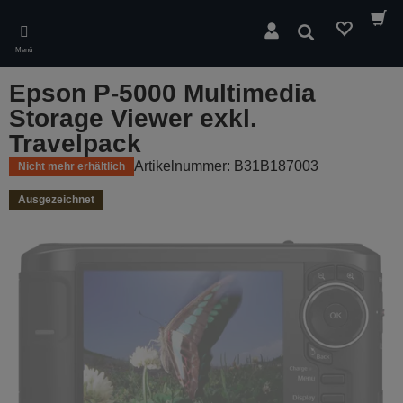
Skip
to
Suchen
main
Menü
content
Epson P-5000 Multimedia
Storage Viewer exkl.
Travelpack
Artikelnummer: B31B187003
Nicht mehr erhältlich
Ausgezeichnet