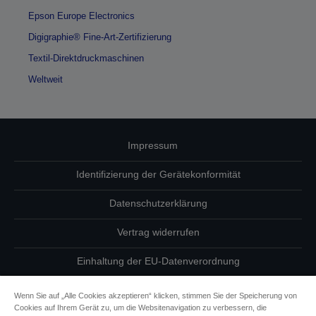
Epson Europe Electronics
Digigraphie® Fine-Art-Zertifizierung
Textil-Direktdruckmaschinen
Weltweit
Impressum
Identifizierung der Gerätekonformität
Datenschutzerklärung
Vertrag widerrufen
Einhaltung der EU-Datenverordnung
Fragen zum Datenschutz
Wenn Sie auf „Alle Cookies akzeptieren“ klicken, stimmen Sie der Speicherung von
Cookies auf Ihrem Gerät zu, um die Websitenavigation zu verbessern, die