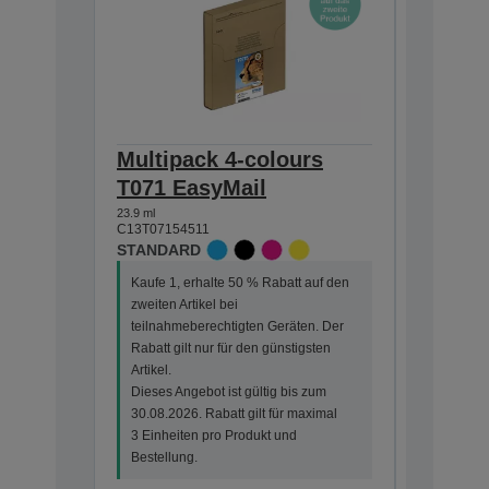
Multipack 4-colours
Single
T071 EasyMail
DURABr
23.9 ml
7.4 ml
C13T07154511
C13T07114
STANDARD
STANDA
Kaufe 1, erhalte 50 % Rabatt auf den
Kaufe 1, 
zweiten Artikel bei
zweiten Ar
teilnahmeberechtigten Geräten. Der
teilnahme
Rabatt gilt nur für den günstigsten
Rabatt gi
Artikel.
Artikel.
Dieses Angebot ist gültig bis zum
Dieses An
30.08.2026. Rabatt gilt für maximal
30.08.202
3 Einheiten pro Produkt und
3 Einheit
Bestellung.
Bestellun