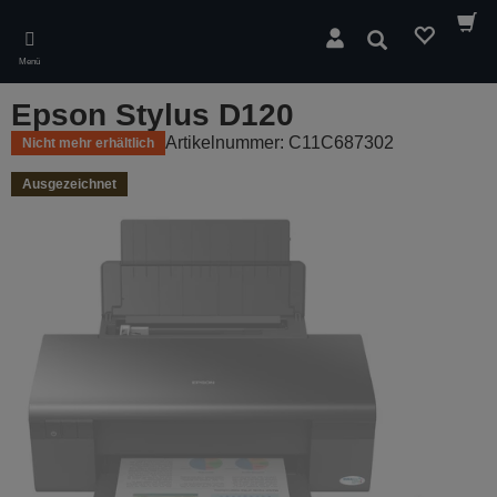
Skip
to
Suchen
main
Menü
content
Epson Stylus D120
Artikelnummer: C11C687302
Nicht mehr erhältlich
Ausgezeichnet