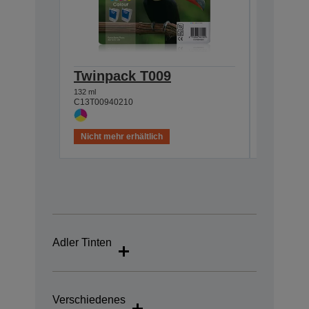
Twinpack T009
Single
132 ml
66 ml
C13T00940210
C13T00940
Nicht mehr erhältlich
Nicht meh
Adler Tinten
Verschiedenes