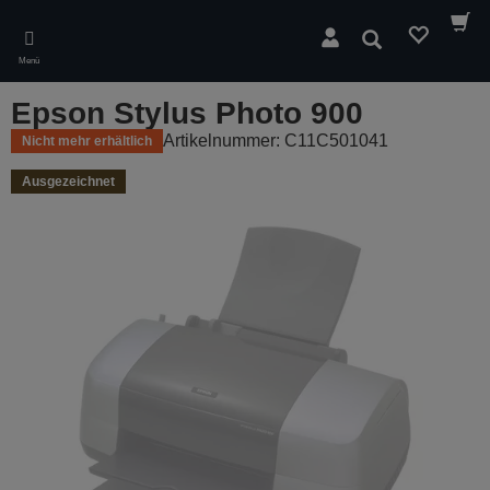
Skip
to
Suchen
main
Menü
content
Epson Stylus Photo 900
Artikelnummer: C11C501041
Nicht mehr erhältlich
Ausgezeichnet