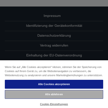
Impressum
Identifizierung der Gerätekonformität
Datenschutzerklärung
Vertrag widerrufen
Einhaltung der EU-Datenverordnung
Fragen zum Datenschutz
Wenn Sie auf „Alle Cookies akzeptieren“ klicken, stimmen Sie der Speicherung von
Cookies auf Ihrem Gerät zu, um die Websitenavigation zu verbessern, die
Informationen zu Cookies
Websitenutzung zu analysieren und unsere Marketingbemühungen zu unterstützen.
Alle Cookies akzeptieren
Epson Engagement für Barrierefreiheit
Alle ablehnen
Copyright © 2026 Seiko Epson
Cookie-Einstellungen