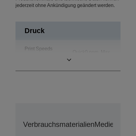
jederzeit ohne Ankündigung geändert werden.
Druck
Print Speeds
Quick0 ppm, Max
(CAD A1 page
Quality9 ppm
size)
Verbrauchsmaterialien
Medien