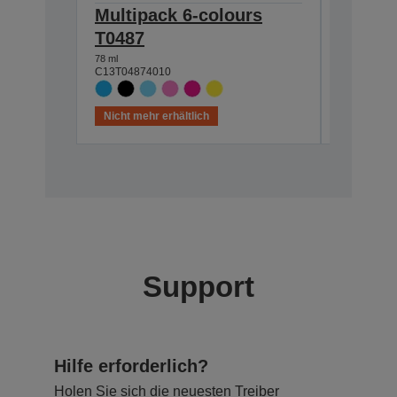
Multipack 6-colours
Multip
T0487
T048B
78 ml
39 ml
C13T04874010
C13T048B
Nicht mehr erhältlich
Nicht meh
Support
Hilfe erforderlich?
Holen Sie sich die neuesten Treiber