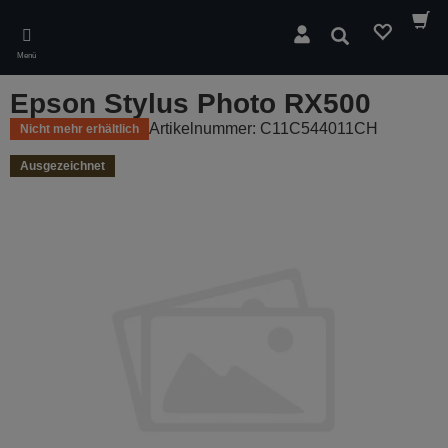
Skip
to
Suchen
main
Menü
content
Epson Stylus Photo RX500
Artikelnummer: C11C544011CH
Nicht mehr erhältlich
Ausgezeichnet