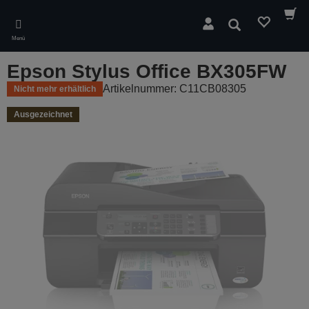
Skip
to
Suchen
main
Menü
content
Epson Stylus Office BX305FW
Artikelnummer: C11CB08305
Nicht mehr erhältlich
Ausgezeichnet