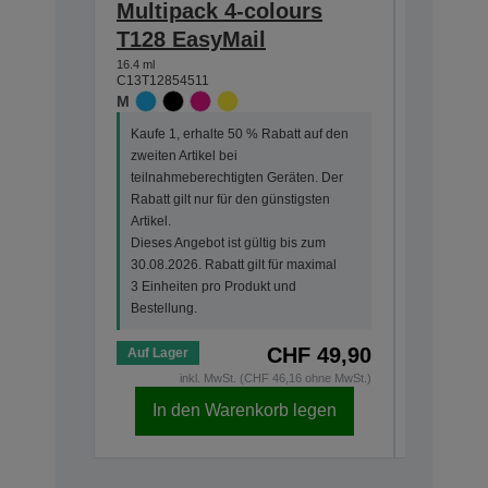
Multipack 4-colours
Single
T128 EasyMail
DURABr
16.4 ml
5.9 ml
C13T12854511
C13T12814
M
M
Kaufe 1, erhalte 50 % Rabatt auf den
Kaufe 1, 
zweiten Artikel bei
zweiten Ar
teilnahmeberechtigten Geräten. Der
teilnahme
Rabatt gilt nur für den günstigsten
Rabatt gi
Artikel.
Artikel.
Dieses Angebot ist gültig bis zum
Dieses An
30.08.2026. Rabatt gilt für maximal
30.08.202
3 Einheiten pro Produkt und
3 Einheit
Bestellung.
Bestellun
CHF 49,90
Auf Lager
Auf Lage
inkl. MwSt. (CHF 46,16 ohne MwSt.)
i
In den Warenkorb legen
In d