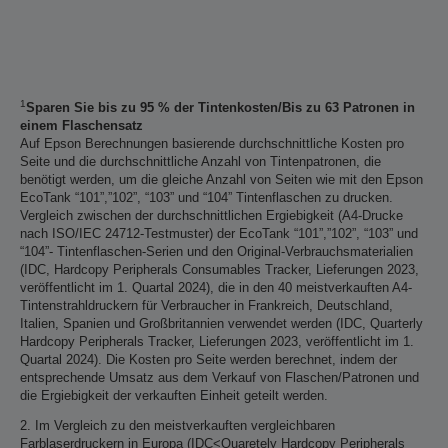
1
Sparen Sie bis zu 95 % der Tintenkosten/Bis zu 63 Patronen in
einem Flaschensatz
Auf Epson Berechnungen basierende durchschnittliche Kosten pro
Seite und die durchschnittliche Anzahl von Tintenpatronen, die
benötigt werden, um die gleiche Anzahl von Seiten wie mit den Epson
EcoTank “101”,”102”, “103” und “104” Tintenflaschen zu drucken.
Vergleich zwischen der durchschnittlichen Ergiebigkeit (A4-Drucke
nach ISO/IEC 24712-Testmuster) der EcoTank “101”,”102”, “103” und
“104”- Tintenflaschen-Serien und den Original-Verbrauchsmaterialien
(IDC, Hardcopy Peripherals Consumables Tracker, Lieferungen 2023,
veröffentlicht im 1. Quartal 2024), die in den 40 meistverkauften A4-
Tintenstrahldruckern für Verbraucher in Frankreich, Deutschland,
Italien, Spanien und Großbritannien verwendet werden (IDC, Quarterly
Hardcopy Peripherals Tracker, Lieferungen 2023, veröffentlicht im 1.
Quartal 2024). Die Kosten pro Seite werden berechnet, indem der
entsprechende Umsatz aus dem Verkauf von Flaschen/Patronen und
die Ergiebigkeit der verkauften Einheit geteilt werden.
2. Im Vergleich zu den meistverkauften vergleichbaren
Farblaserdruckern in Europa (IDC<Quaretely Hardcopy Peripherals