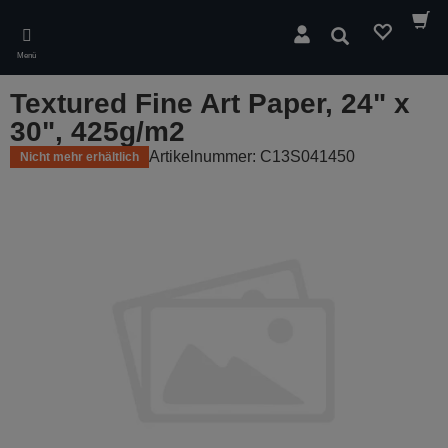
Skip
to
Suchen
main
Menü
content
Textured Fine Art Paper, 24" x
30", 425g/m2
Artikelnummer: C13S041450
Nicht mehr erhältlich