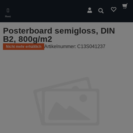
Skip
to
Suchen
main
Menü
content
Posterboard semigloss, DIN
B2, 800g/m2
Artikelnummer: C13S041237
Nicht mehr erhältlich