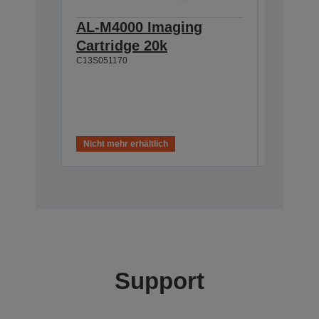
AL-M4000 Imaging
AL-M40
Cartridge 20k
200k
C13S051170
C13S0530
Aktuell n
in
Nicht mehr erhältlich
Support