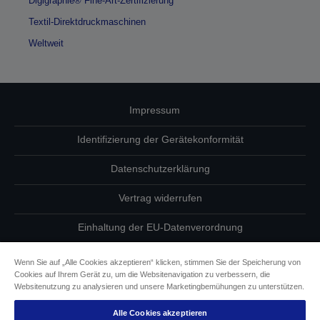
Digigraphie® Fine-Art-Zertifizierung
Textil-Direktdruckmaschinen
Weltweit
Impressum
Identifizierung der Gerätekonformität
Datenschutzerklärung
Vertrag widerrufen
Einhaltung der EU-Datenverordnung
Fragen zum Datenschutz
Wenn Sie auf „Alle Cookies akzeptieren“ klicken, stimmen Sie der Speicherung von
Cookies auf Ihrem Gerät zu, um die Websitenavigation zu verbessern, die
Informationen zu Cookies
Websitenutzung zu analysieren und unsere Marketingbemühungen zu unterstützen.
Alle Cookies akzeptieren
Epson Engagement für Barrierefreiheit