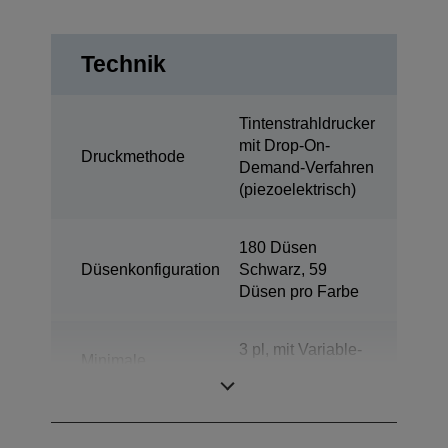
Technik
Tintenstrahldrucker
mit Drop-On-
Druckmethode
Demand-Verfahren
(piezoelektrisch)
180 Düsen
Düsenkonfiguration
Schwarz, 59
Düsen pro Farbe
3 pl, mit Variable-
Minimale
sized Droplet-
Tröpfchengröße
Technologie