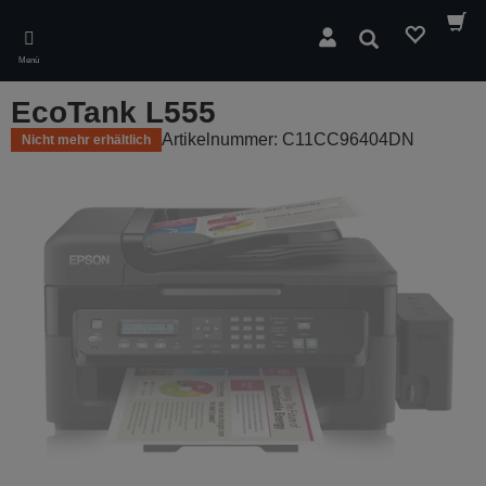
Skip
to
Suchen
main
Menü
content
EcoTank L555
Artikelnummer: C11CC96404DN
Nicht mehr erhältlich