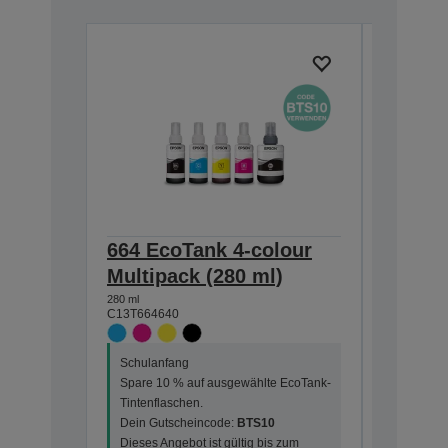
664 EcoTank 4-colour
664 Ec
Multipack (280 ml)
bottle 
280 ml
70 ml
C13T664640
C13T66424
Schulanfang
Schulanf
Spare 10 % auf ausgewählte EcoTank-
Spare 10
Tintenflaschen.
Tintenfla
Dein Gutscheincode:
BTS10
Dein Gut
Dieses Angebot ist gültig bis zum
Dieses An