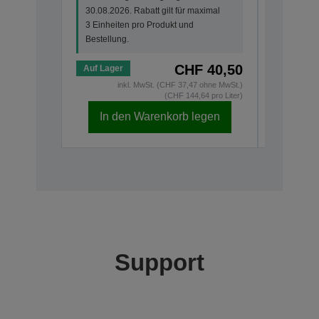
30.08.2026. Rabatt gilt für maximal
30.08.202
3 Einheiten pro Produkt und
3 Einheit
Bestellung.
Bestellun
CHF 40,50
Auf Lager
Auf Lage
inkl. MwSt. (CHF 37,47 ohne MwSt.)
(CHF 144,64 pro Liter)
In den Warenkorb legen
In d
Support