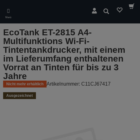
Skip
to
Suchen
main
Menü
content
EcoTank ET-2815 A4-
Multifunktions Wi-Fi-
Tintentankdrucker, mit einem
im Lieferumfang enthaltenen
Vorrat an Tinten für bis zu 3
Jahre
Artikelnummer: C11CJ67417
Nicht mehr erhältlich
Ausgezeichnet