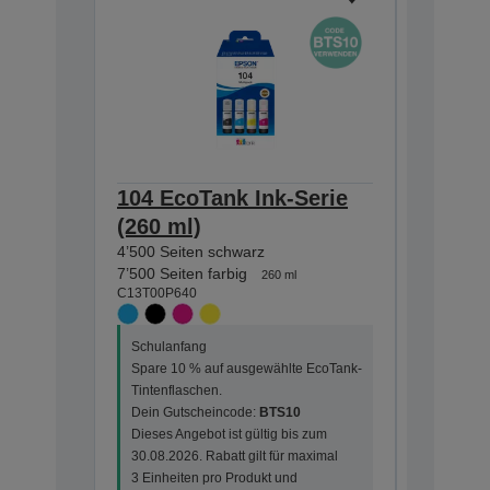
104 EcoTank Ink-Serie
104 Ec
(260 ml)
(65 ml
4’500 Seiten schwarz
4’500 Sei
C13T00P1
7’500 Seiten farbig
260 ml
C13T00P640
Schulanf
Schulanfang
Spare 10
Spare 10 % auf ausgewählte EcoTank-
Tintenfla
Tintenflaschen.
Dein Gut
Dein Gutscheincode:
BTS10
Dieses An
Dieses Angebot ist gültig bis zum
30.08.202
30.08.2026. Rabatt gilt für maximal
3 Einheit
3 Einheiten pro Produkt und
Bestellun