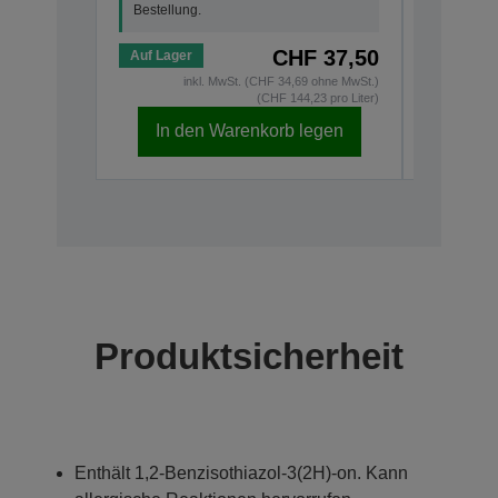
Bestellung.
CHF 37,50
Auf Lager
Auf Lage
inkl. MwSt. (CHF 34,69 ohne MwSt.)
(CHF 144,23 pro Liter)
In den Warenkorb legen
In d
Produktsicherheit
Enthält 1,2-Benzisothiazol-3(2H)-on. Kann