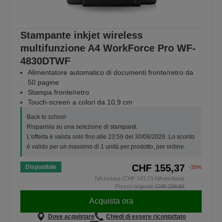
Stampante inkjet wireless
multifunzione A4 WorkForce Pro WF-
4830DTWF
Alimentatore automatico di documenti fronte/retro da
50 pagine
Stampa fronte/retro
Touch-screen a colori da 10,9 cm
Back to school
Risparmia su una selezione di stampanti.
L'offerta è valida solo fino alle 23:59 del 30/08/2026. Lo sconto
è valido per un massimo di 1 unità per prodotto, per ordine.
CHF 155,37
Disponibile
-35%
IVA inclusa (CHF 143,73 IVA esclusa)
Prezzo originale
CHF 239,90
Acquista ora
Dove acquistare
Chiedi di essere ricontattato