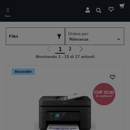
Skip
to
Cerca
main
Menu
content
Ordina per:
Filtri
1
2
Vai
Vai
Mostrando 1 - 15 di 17 articoli
alla
alla
pagina
pagina
precedente
successiva
Bestseller