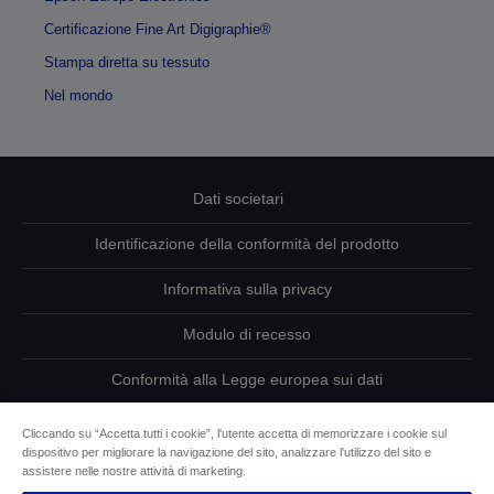
Certificazione Fine Art Digigraphie®
Stampa diretta su tessuto
Nel mondo
Dati societari
Identificazione della conformità del prodotto
Informativa sulla privacy
Modulo di recesso
Conformità alla Legge europea sui dati
Contattaci per informazioni sui tuoi dati
Cliccando su “Accetta tutti i cookie”, l'utente accetta di memorizzare i cookie sul
dispositivo per migliorare la navigazione del sito, analizzare l'utilizzo del sito e
Informazioni sui cookie
assistere nelle nostre attività di marketing.