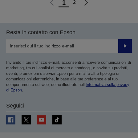
1
2
Vai
Vai
alla
alla
pagina
pagina
precedente
successiva
Resta in contatto con Epson
Invia
Inviando il tuo indirizzo e-mail, acconsenti a ricevere comunicazioni di
marketing, tra cui analisi di mercato e sondaggi, e novità su prodotti,
eventi, promozioni o servizi Epson per e-mail o altre tipologie di
comunicazioni elettroniche, in base alle tue preferenze e al tuo
comportamento sul web, come illustrato nell’
Informativa sulla privacy
di Epson
.
Seguici