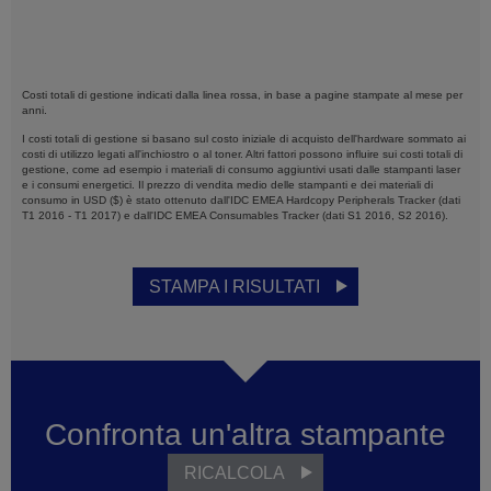
Costi totali di gestione indicati dalla linea rossa, in base a
pagine stampate al mese per
anni.
I costi totali di gestione si basano sul costo iniziale di acquisto dell'hardware sommato ai
costi di utilizzo legati all'inchiostro o al toner. Altri fattori possono influire sui costi totali di
gestione, come ad esempio i materiali di consumo aggiuntivi usati dalle stampanti laser
e i consumi energetici. Il prezzo di vendita medio delle stampanti e dei materiali di
consumo in USD ($) è stato ottenuto dall'IDC EMEA Hardcopy Peripherals Tracker (dati
T1 2016 - T1 2017) e dall'IDC EMEA Consumables Tracker (dati S1 2016, S2 2016).
STAMPA I RISULTATI
Confronta un'altra stampante
RICALCOLA