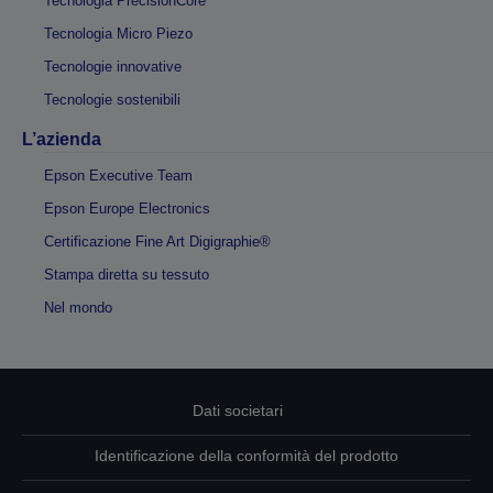
Tecnologia PrecisionCore
Tecnologia Micro Piezo
Tecnologie innovative
Tecnologie sostenibili
L’azienda
Epson Executive Team
Epson Europe Electronics
Certificazione Fine Art Digigraphie®
Stampa diretta su tessuto
Nel mondo
Dati societari
Identificazione della conformità del prodotto