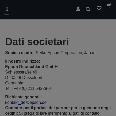
Skip
to
Cerca
main
Menu
content
Dati societari
Società madre:
Seiko Epson Corporation, Japan
Il nostro indirizzo:
Epson Deutschland GmbH
Schiessstraße 49
D-40549 Düsseldorf
Germania
Tel.: +49 (0) 211 54229-0
Richieste generali:
kontakt_de@epson.de
Contatto per il portale dei partner per la gestione degli
ordini:
Si prega di fare riferimento ai dati di contatto