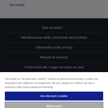
Nel mondo
Dati societari
Identificazione della conformità del prodotto
Informativa sulla privacy
Modulo di recesso
Conformità alla Legge europea sui dati
Contattaci per informazioni sui tuoi dati
Cliccando su “Accetta tutti i cookie”, l'utente accetta di memorizzare i cookie sul
dispositivo per migliorare la navigazione del sito, analizzare l'utilizzo del sito e
Informazioni sui cookie
assistere nelle nostre attività di marketing.
Accetta tutti i cookie
L’impegno di Epson per l’accessibilità
Rifiuta tutti