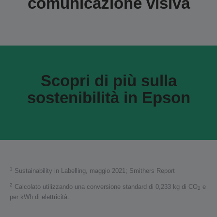
comunicazione visiva
Scopri di più sulla
sostenibilità in Epson
1
Sustainability in Labelling, maggio 2021; Smithers Report
2
Calcolato utilizzando una conversione standard di 0,233 kg di CO
e
2
per kWh di elettricità.