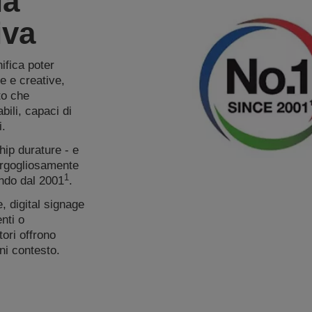
la
iva
ifica poter
e e creative,
to che
bili, capaci di
i.
hip durature - e
orgogliosamente
1
ondo dal 2001
.
e, digital signage
nti o
tori offrono
gni contesto.