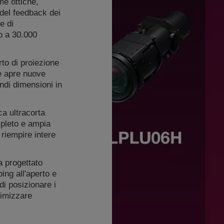
me ottiche,
del feedback dei
e di
no a 30.000
to di proiezione
he apre nuove
andi dimensioni in
ca ultracorta
pleto e ampia
 riempire intere
a progettato
ing all'aperto e
di posizionare i
simizzare