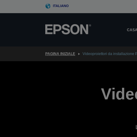
Skip
ITALIANO
to
main
content
CAS
PAGINA INIZIALE
Videoproiettori da installazione 
Vide