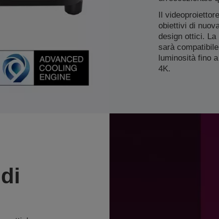
Il videoproietto
obiettivi di nuo
design ottici. L
sarà compatibile
luminosità fino a
4K.
di