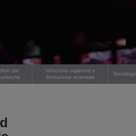
ttori per
Istruzione superiore e
Tecnologi
turistiche
formazione aziendale
ed