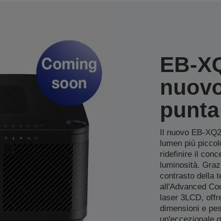
EB-XQ
nuovo
punta
Il nuovo EB-XQ20
lumen più piccol
ridefinire il con
luminosità. Grazi
contrasto della 
all'Advanced Coo
laser 3LCD, offre
dimensioni e pes
un'eccezionale q