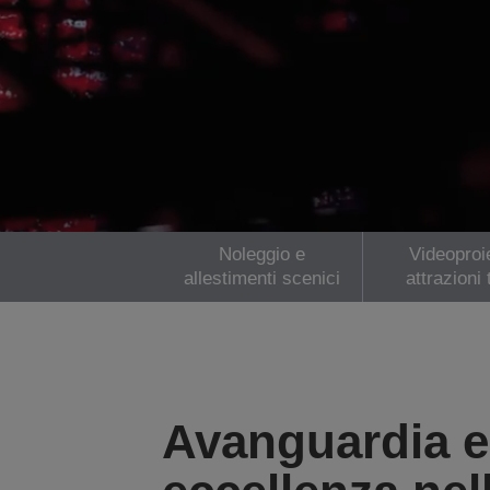
Noleggio e
Videoproie
allestimenti scenici
attrazioni 
Avanguardia 