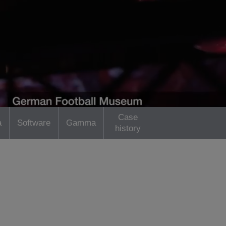
Case
a
Software
Gamma
history