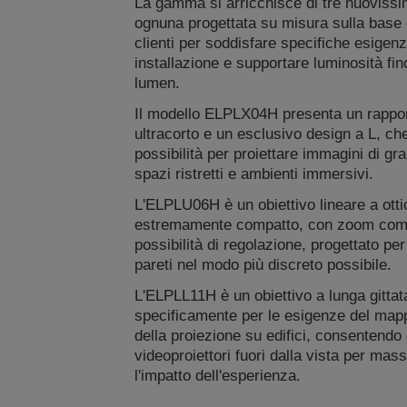
La gamma si arricchisce di tre nuovissi
ognuna progettata su misura sulla base 
clienti per soddisfare specifiche esigenz
installazione e supportare luminosità fi
lumen.
Il modello ELPLX04H presenta un rappor
ultracorto e un esclusivo design a L, c
possibilità per proiettare immagini di gr
spazi ristretti e ambienti immersivi.
L'ELPLU06H è un obiettivo lineare a otti
estremamente compatto, con zoom com
possibilità di regolazione, progettato per
pareti nel modo più discreto possibile.
L'ELPLL11H è un obiettivo a lunga gittat
specificamente per le esigenze del mapp
della proiezione su edifici, consentendo 
videoproiettori fuori dalla vista per mas
l'impatto dell'esperienza.