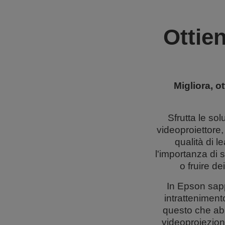
Ottien
Migliora, o
Sfrutta le so
videoproiettore,
qualità di 
l'importanza di 
o fruire d
In Epson sapp
intratteniment
questo che ab
videoproiezione