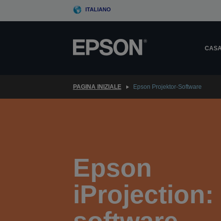
Skip
ITALIANO
to
main
content
CAS
PAGINA INIZIALE
Epson Projektor-Software
Epson
iProjection: