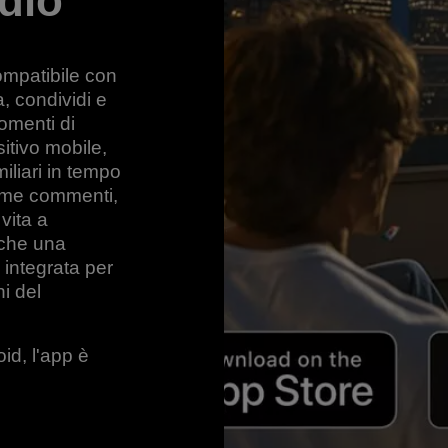
dio
o
ompatibile con
, condividi e
omenti di
itivo mobile,
miliari in tempo
come commenti,
vita a
nche una
 integrata per
ni del
id, l'app è