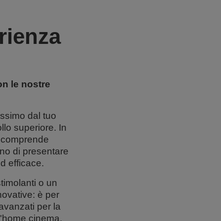
erienza
on le nostre
assimo dal tuo
llo superiore. In
on comprende
ono di presentare
d efficace.
timolanti o un
novative: è per
vanzati per la
r l'home cinema,