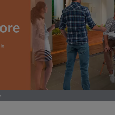
tore
 le
e