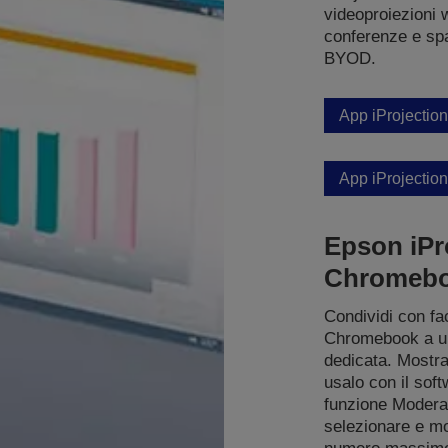
videoproiezioni 
conferenze e spaz
BYOD.
App iProjectio
App iProjectio
Epson iPr
Chromeb
Condividi con fac
Chromebook a un
dedicata. Mostr
usalo con il sof
funzione Moderat
selezionare e mo