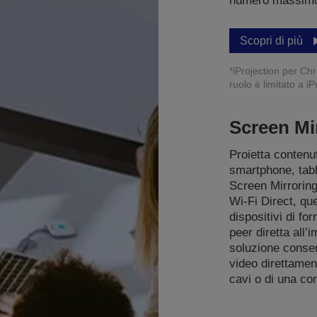
numero massimo 
Scopri di più
*iProjection per C
ruolo è limitato a 
Screen Mi
Proietta contenu
smartphone, tabl
Screen Mirroring
Wi-Fi Direct, qu
dispositivi di f
peer diretta all
soluzione consen
video direttamen
cavi o di una co