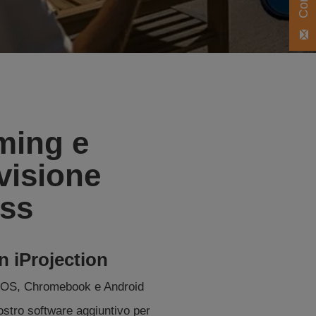
ming e
visione
ess
 iProjection
iOS, Chromebook e Android
nostro software aggiuntivo per