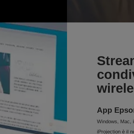
Strea
condi
wirel
App Epson
Windows, Mac, 
iProjection è il 