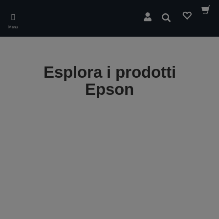
Skip
to
Cerca
main
Menu
content
Esplora i prodotti
Epson