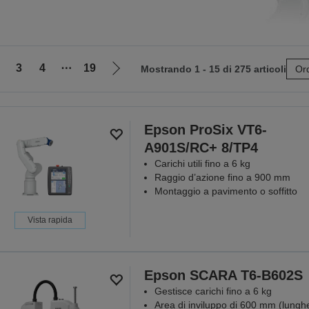
3
4
⋯
19
Mostrando 1 - 15 di 275 articoli
Ord
Vai
alla
pagina
e
successiva
Epson ProSix VT6-
A901S/RC+ 8/TP4
Carichi utili fino a 6 kg
Raggio d’azione fino a 900 mm
Montaggio a pavimento o soffitto
Vista rapida
Epson SCARA T6-B602S
Gestisce carichi fino a 6 kg
Area di inviluppo di 600 mm (lungh