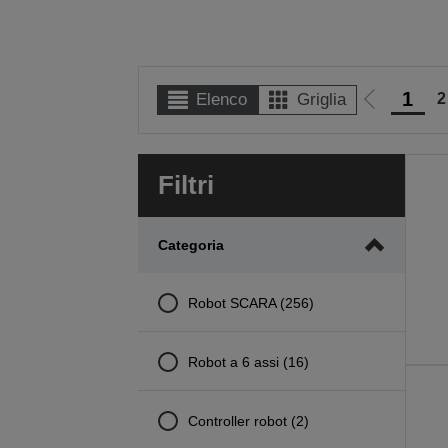
1
2
Elenco
Griglia
Vai
alla
pagina
Filtri
precedent
Categoria
Robot SCARA (256)
Robot a 6 assi (16)
Controller robot (2)