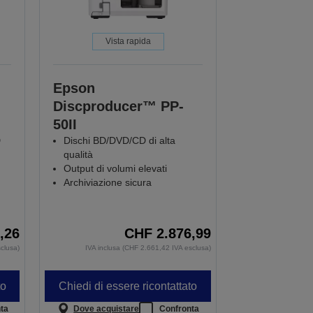
Vista rapida
Epson
Discproducer™ PP-
50II
D
Dischi BD/DVD/CD di alta
qualità
Output di volumi elevati
Archiviazione sicura
,26
CHF 2.876,99
clusa)
IVA inclusa (CHF 2.661,42 IVA esclusa)
to
Chiedi di essere ricontattato
ta
Dove acquistare
Confronta