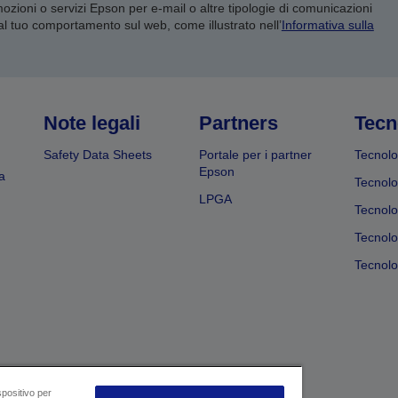
mozioni o servizi Epson per e-mail o altre tipologie di comunicazioni
 al tuo comportamento sul web, come illustrato nell’
Informativa sulla
Note legali
Partners
Tecn
Safety Data Sheets
Portale per i partner
Tecnolo
Epson
a
Tecnolo
LPGA
Tecnolo
Tecnolo
Tecnolog
spositivo per