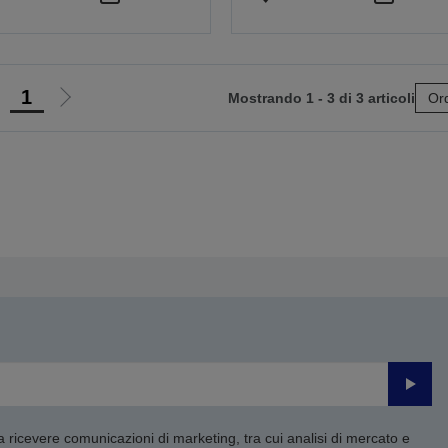
1
Mostrando 1 - 3 di 3 articoli
Ord
ai
Vai
lla
alla
agina
pagina
recedente
successiva
Invia
 a ricevere comunicazioni di marketing, tra cui analisi di mercato e