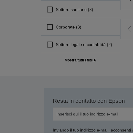
Settore sanitario (3)
Corporate (3)
V
a
Settore legale e contabilità (2)
p
p
Mostra tutti i filtri 6
Resta in contatto con Epson
Inviando il tuo indirizzo e-mail, acconsenti