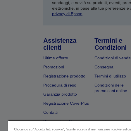
sondaggi, e novità su prodotti, eventi, pro
elettroniche, in base alle tue preferenze e
privacy di Epson
.
Assistenza
Termini e
clienti
Condizioni
Ultime offerte
Condizioni di vendit
Promozioni
Consegna
Registrazione prodotto
Termini di utilizzo
Procedura di reso
Condizioni delle
promozioni online
Garanzia prodotto
Registrazione CoverPlus
Contatti
Ricerca rivenditori
Cliccando su “Accetta tutti i cookie”, l'utente accetta di memorizzare i cookie sul di