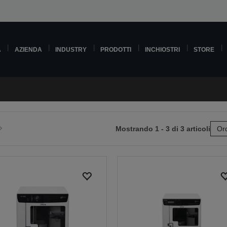
A
AZIENDA
INDUSTRY
PRODOTTI
INCHIOSTRI
STORE
Mostrando 1 - 3 di 3 articoli
Ord
ai
lla
pagina
e
successiva