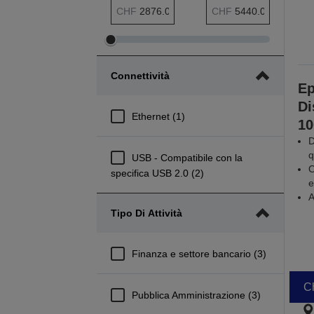
Intervallo minimo Prezzo
Intervallo massimo Prezzo
CHF
CHF
Modifica
Modifica
intervallo
intervallo
Connettività
minimo
massimo
E
Prezzo
Prezzo
Di
Ethernet (1)
10
D
q
USB - Compatibile con la
O
specifica USB 2.0 (2)
e
A
Tipo Di Attività
Finanza e settore bancario (3)
Ch
Pubblica Amministrazione (3)