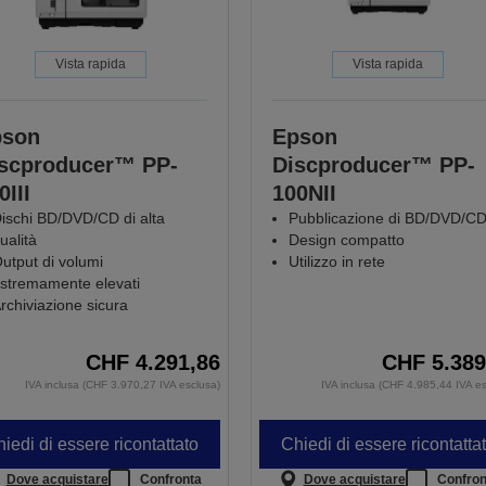
Vista rapida
Vista rapida
pson
Epson
scproducer™ PP-
Discproducer™ PP-
0III
100NII
ischi BD/DVD/CD di alta
Pubblicazione di BD/DVD/C
ualità
Design compatto
utput di volumi
Utilizzo in rete
stremamente elevati
rchiviazione sicura
CHF 4.291,86
CHF 5.389
IVA inclusa (CHF 3.970,27 IVA esclusa)
IVA inclusa (CHF 4.985,44 IVA es
iedi di essere ricontattato
Chiedi di essere ricontatta
Dove acquistare
Confronta
Dove acquistare
Confron