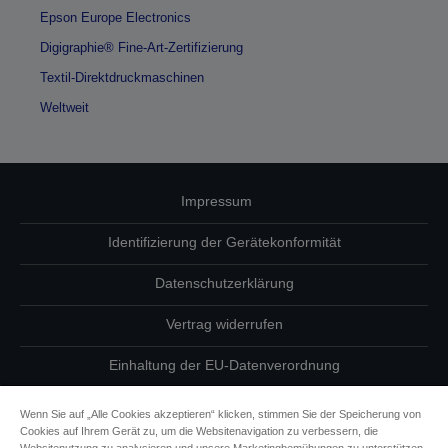
Epson Europe Electronics
Digigraphie® Fine-Art-Zertifizierung
Textil-Direktdruckmaschinen
Weltweit
Impressum
Identifizierung der Gerätekonformität
Datenschutzerklärung
Vertrag widerrufen
Einhaltung der EU-Datenverordnung
Fragen zum Datenschutz
Wenn Sie auf „Alle Cookies akzeptieren“ klicken, stimmen Sie der Speicherung von
Cookies auf Ihrem Gerät zu, um die Websitenavigation zu verbessern, die
Informationen zu Cookies