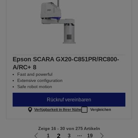
Epson SCARA GX20-C851PR/RC800-
A/RC+ 8
Fast and powerful
Extensive configuration
Safe robot motion
Rückruf vereinbaren
Verfügbarkeit in Ihrer Nähe
Vergleichen
Zeige 16 - 30 von 275 Artikeln
2
1
3
⋯
19