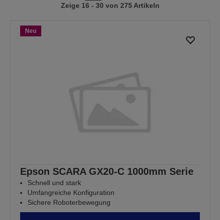
Zeige 16 - 30 von 275 Artikeln
vorherigen
nächsten
Seite
Seite
Neu
Epson SCARA GX20-C 1000mm Serie
Schnell und stark
Umfangreiche Konfiguration
Sichere Roboterbewegung