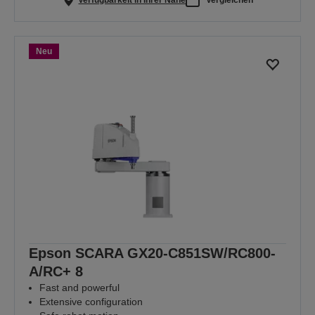
Neu
Epson SCARA GX20-C851SW/RC800-
A/RC+ 8
Fast and powerful
Extensive configuration