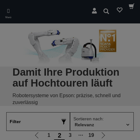
Skip
to
Suchen
main
Menü
content
Damit Ihre Produktion
auf Hochtouren läuft
Robotersysteme von Epson: präzise, schnell und
zuverlässig
Sortieren nach:
Filter
2
1
3
⋯
19
Zur
Zur