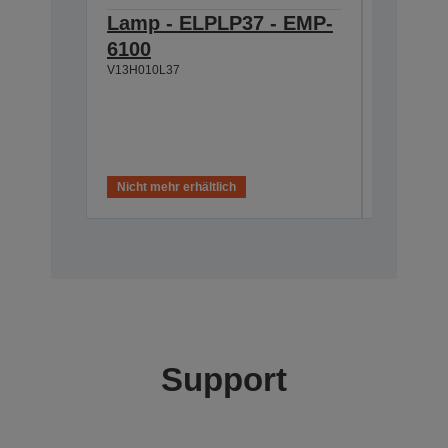
Lamp - ELPLP37 - EMP-
Ceilin
V12H003C
6100
V13H010L37
Nicht mehr erhältlich
Nicht meh
Support