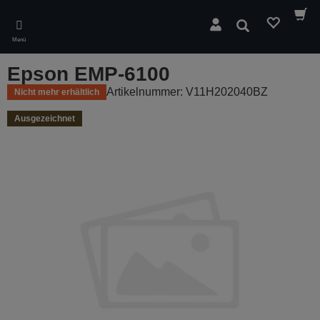
Skip
to
Suchen
main
Menü
content
Epson EMP-6100
Artikelnummer: V11H202040BZ
Nicht mehr erhältlich
Ausgezeichnet