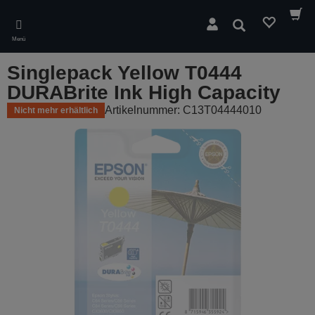
Skip
to
Suchen
main
Menü
content
Singlepack Yellow T0444
DURABrite Ink High Capacity
Artikelnummer: C13T04444010
Nicht mehr erhältlich