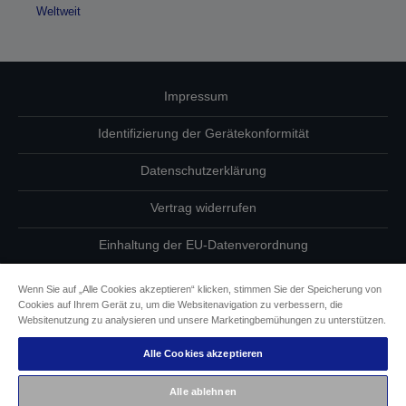
Weltweit
Impressum
Identifizierung der Gerätekonformität
Datenschutzerklärung
Vertrag widerrufen
Einhaltung der EU-Datenverordnung
Fragen zum Datenschutz
Wenn Sie auf „Alle Cookies akzeptieren“ klicken, stimmen Sie der Speicherung von
Cookies auf Ihrem Gerät zu, um die Websitenavigation zu verbessern, die
Informationen zu Cookies
Websitenutzung zu analysieren und unsere Marketingbemühungen zu unterstützen.
Alle Cookies akzeptieren
Epson Engagement für Barrierefreiheit
Alle ablehnen