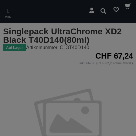
Skip
to
Suchen
main
Menü
content
Singlepack UltraChrome XD2
Black T40D140(80ml)
Artikelnummer: C13T40D140
Auf Lager
CHF 67,24
inkl. MwSt. (CHF 62,20 ohne MwSt.)