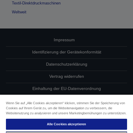
Textil-Direktdruckmaschinen
Weltweit
Impressum
Identifizierung der Gerätekonformität
Datenschutzerklärung
Vertrag widerrufen
Einhaltung der EU-Datenverordnung
Fragen zum Datenschutz
Wenn Sie auf „Alle Cookies akzeptieren“ klicken, stimmen Sie der Speicherung von
Cookies auf Ihrem Gerät zu, um die Websitenavigation zu verbessern, die
Informationen zu Cookies
Websitenutzung zu analysieren und unsere Marketingbemühungen zu unterstützen.
Alle Cookies akzeptieren
Epson Engagement für Barrierefreiheit