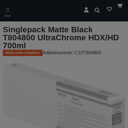
Skip
to
Suchen
main
Menü
content
Singlepack Matte Black
T804800 UltraChrome HDX/HD
700ml
Artikelnummer: C13T804800
Nicht mehr erhältlich