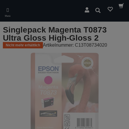
Skip
to
Suchen
main
Menü
content
Singlepack Magenta T0873
Ultra Gloss High-Gloss 2
Artikelnummer: C13T08734020
Nicht mehr erhältlich