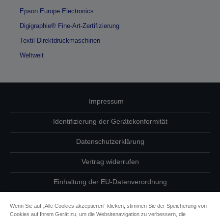
Epson Europe Electronics
Digigraphie® Fine-Art-Zertifizierung
Textil-Direktdruckmaschinen
Weltweit
Impressum
Identifizierung der Gerätekonformität
Datenschutzerklärung
Vertrag widerrufen
Einhaltung der EU-Datenverordnung
Fragen zum Datenschutz
Wenn Sie auf „Alle Cookies akzeptieren“ klicken, stimmen Sie der Speicherung von
Cookies auf Ihrem Gerät zu, um die Websitenavigation zu verbessern, die