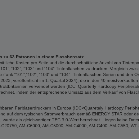
is zu 63 Patronen in einem Flaschensatz
liche Kosten pro Seite und die durchschnittliche Anzahl von Tintenpa
01”,”102”, “103” und “104” Tintenflaschen zu drucken. Vergleich zwisc
Tank “101”,”102”, “103” und “104”- Tintenflaschen-Serien und den Or
023, veröffentlicht im 1. Quartal 2024), die in den 40 meistverkauften 
Großbritannien verwendet werden (IDC, Quarterly Hardcopy Peripherals 
erechnet, indem der entsprechende Umsatz aus dem Verkauf von Flasch
ichbaren Farblaserdruckern in Europa (IDC<Quaretely Hardcopy Periphe
erend auf dem typischen Stromverbrauch gemäß ENERGY STAR oder den of
 wurde ein gleichwertiger TEC 3.0-Wert berechnet. Liegen keine Date
: WF-C20750, AM-C6000, AM-C5000, AM-C4000, AM-C400, AM-C550, W