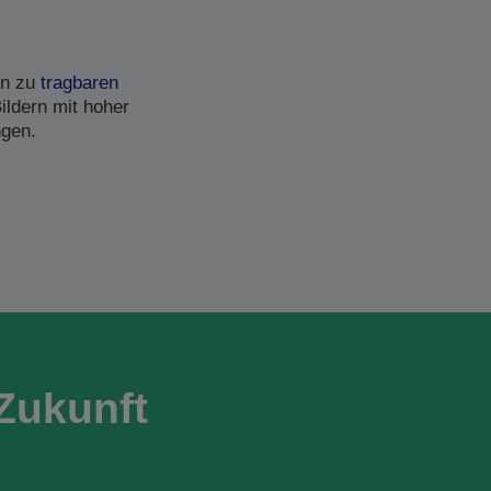
in zu
tragbaren
ildern mit hoher
ngen.
Zukunft