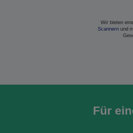
Wir bieten ei
Scannern
und me
Gesc
Für ei