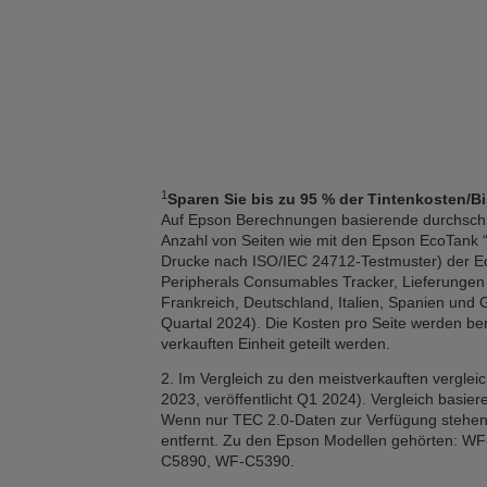
1
Sparen Sie bis zu 95 % der Tintenkosten/B
Auf Epson Berechnungen basierende durchschnitt
Anzahl von Seiten wie mit den Epson EcoTank “1
Drucke nach ISO/IEC 24712-Testmuster) der Eco
Peripherals Consumables Tracker, Lieferungen 2
Frankreich, Deutschland, Italien, Spanien und 
Quartal 2024). Die Kosten pro Seite werden b
verkauften Einheit geteilt werden.
2. Im Vergleich zu den meistverkauften vergle
2023, veröffentlicht Q1 2024). Vergleich basi
Wenn nur TEC 2.0-Daten zur Verfügung stehen,
entfernt. Zu den Epson Modellen gehörten
C5890, WF-C5390.