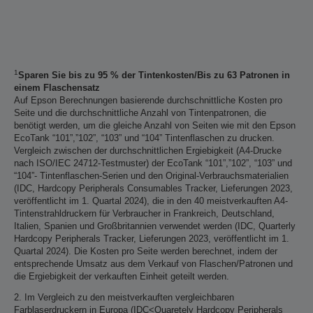
1
Sparen Sie bis zu 95 % der Tintenkosten/Bis zu 63 Patronen in
einem Flaschensatz
Auf Epson Berechnungen basierende durchschnittliche Kosten pro
Seite und die durchschnittliche Anzahl von Tintenpatronen, die
benötigt werden, um die gleiche Anzahl von Seiten wie mit den Epson
EcoTank “101”,”102”, “103” und “104” Tintenflaschen zu drucken.
Vergleich zwischen der durchschnittlichen Ergiebigkeit (A4-Drucke
nach ISO/IEC 24712-Testmuster) der EcoTank “101”,”102”, “103” und
“104”- Tintenflaschen-Serien und den Original-Verbrauchsmaterialien
(IDC, Hardcopy Peripherals Consumables Tracker, Lieferungen 2023,
veröffentlicht im 1. Quartal 2024), die in den 40 meistverkauften A4-
Tintenstrahldruckern für Verbraucher in Frankreich, Deutschland,
Italien, Spanien und Großbritannien verwendet werden (IDC, Quarterly
Hardcopy Peripherals Tracker, Lieferungen 2023, veröffentlicht im 1.
Quartal 2024). Die Kosten pro Seite werden berechnet, indem der
entsprechende Umsatz aus dem Verkauf von Flaschen/Patronen und
die Ergiebigkeit der verkauften Einheit geteilt werden.
2. Im Vergleich zu den meistverkauften vergleichbaren
Farblaserdruckern in Europa (IDC<Quaretely Hardcopy Peripherals